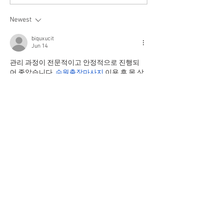
Wristbands Availa
Older Adults
Newest
biquxucit
Jun 14
관리 과정이 전문적이고 안정적으로 진행되
어 좋았습니다. 
수원출장마사지
 이용 후 몸 상
태가 개선되고 일상생활의 피로도도 줄어든 
것 같습니다.
Like
Reply
biquxucit
May 09
전반적인 피로 회복에 효과적이었고 재이용 
의사가 있습니다. 중간에 서비스는 전문성이 
느껴져 신뢰감이 
동탄출장마사지
 높았습니다.
Like
Reply