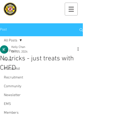
Cayuga Heights
Fire Department
Post
All Posts
Kelly Chan
All Posts
Oct 25, 2024
No tricks - just treats with
Fires
CHFD
Mutual Aid
Recruitment
Community
Newsletter
EMS
Members