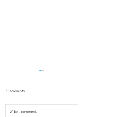
2 Comments
CHFD Open House 2026
New Medical QR
Write a comment...