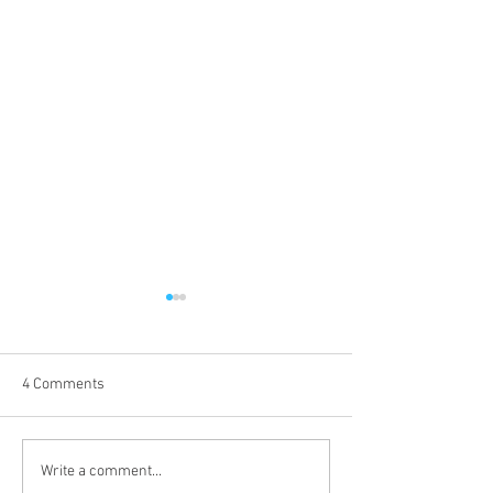
4 Comments
CHFD Open House 2026
New Medical QR
Write a comment...