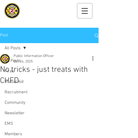
Cayuga Heights
Fire Department
Post
All Posts
Public Information Officer
All Posts
Oct 24, 2025
No tricks - just treats with
Fires
CHFD
Mutual Aid
Recruitment
Community
Newsletter
EMS
Members